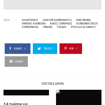
TAGS
ΑΘΛΗΤΙΣΜΌΣ
ΔΙΑΚΟΠΉ ΚΑΠΝΊΣΜΑΤΟΣ
ΕΠΙΚΟΝΩΝΊΑ
ΕΦΗΒΙΚΌ ΚΆΠΝΙΣΜΑ
ΚΑΚΕΣ ΣΥΝΗΘΕΙΕΣ
ΚΟΙΝΩΝΙΚΉ ΠΊΕΣΗ
ΣΥΜΠΕΡΙΦΟΡΑ
ΤΙΜΩΡΙΑ
ΤΣΙΓΆΡΟ
ΨΥΧΟΛΟΓΊΑ ΕΦΉΒΟΥ
SHARE
0
TWEET
PIN
0
SHARE
ΣΧΕΤΙΚΆ ΆΡΘΡΑ
14 τρόποι να