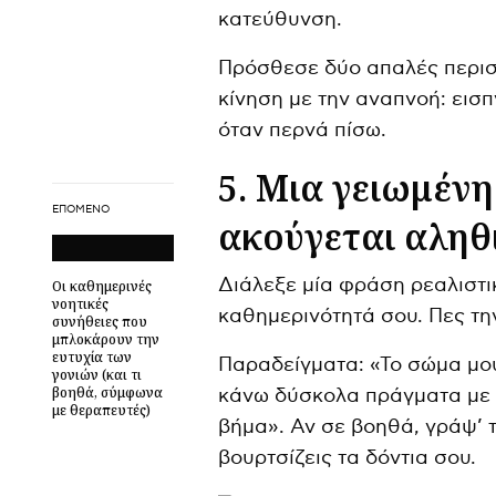
κατεύθυνση.
Πρόσθεσε δύο απαλές περισ
κίνηση με την αναπνοή: εισ
όταν περνά πίσω.
5. Μια γειωμέν
ΕΠΌΜΕΝΟ
ακούγεται αληθ
Διάλεξε μία φράση ρεαλιστικ
Οι καθημερινές
νοητικές
καθημερινότητά σου. Πες τη
συνήθειες που
μπλοκάρουν την
ευτυχία των
Παραδείγματα: «Το σώμα μο
γονιών (και τι
βοηθά, σύμφωνα
κάνω δύσκολα πράγματα με 
με θεραπευτές)
βήμα». Αν σε βοηθά, γράψ’ τ
βουρτσίζεις τα δόντια σου.