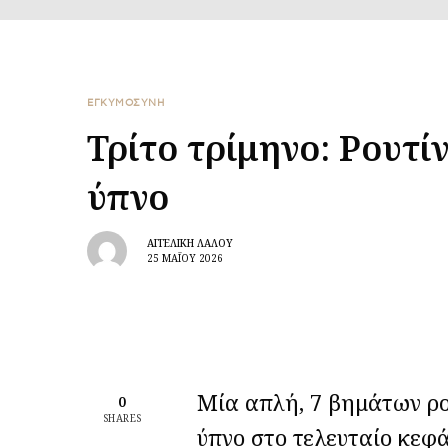
ΕΓΚΥΜΟΣΥΝΗ
Τρίτο τρίμηνο: Ρουτί
ύπνο
ΑΓΓΕΛΙΚΉ ΛΆΛΟΥ
25 ΜΑΪ́ΟΥ 2026
Μία απλή, 7 βημάτων ρο
0
SHARES
ύπνο στο τελευταίο κεφ