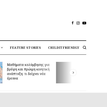
FEATURE STORIES
CHILDITFRIENDLY
 κολύμβησης για
Διεθνής Ημέρα Φιλίας
 πρώιμη κινητική
30/7: Tα οφέλη της φιλίας
τι δείχνει νέα
στην ψυχική υγεία και
ανάπτυξη των παιδιών