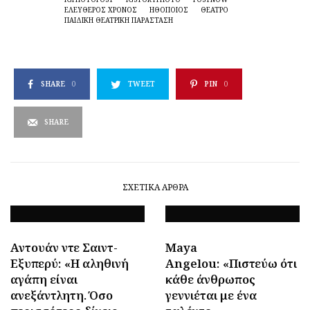
ΕΛΕΥΘΕΡΟΣ ΧΡΟΝΟΣ
ΗΘΟΠΟΙΌΣ
ΘΈΑΤΡΟ
ΠΑΙΔΙΚΉ ΘΕΑΤΡΙΚΉ ΠΑΡΆΣΤΑΣΗ
SHARE
0
TWEET
PIN
0
SHARE
ΣΧΕΤΙΚΆ ΆΡΘΡΑ
Αντουάν ντε Σαιντ-
Maya
Εξυπερύ: «Η αληθινή
Angelou: «Πιστεύω ότι
αγάπη είναι
κάθε άνθρωπος
ανεξάντλητη. Όσο
γεννιέται με ένα