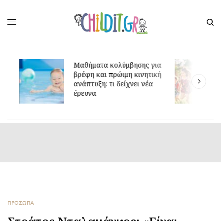
Μαθήματα κολύμβησης για
Δ
βρέφη και πρώιμη κινητική
3
ανάπτυξη: τι δείχνει νέα
σ
έρευνα
α
ΠΡΟΣΩΠΑ