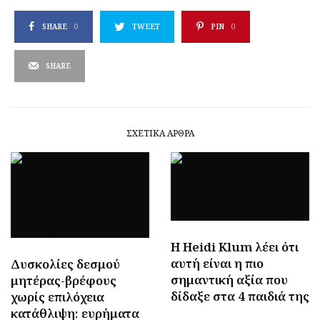
SHARE
0
TWEET
PIN
0
SHARE
ΣΧΕΤΙΚΆ ΆΡΘΡΑ
Η Heidi Klum λέει ότι
αυτή είναι η πιο
Δυσκολίες δεσμού
σημαντική αξία που
μητέρας-βρέφους
δίδαξε στα 4 παιδιά της
χωρίς επιλόχεια
κατάθλιψη: ευρήματα