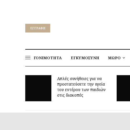
EΓΓΡΑΦΉ
ΓΟΝΙΜΟΤΗΤΑ
ΕΓΚΥΜΟΣΥΝΗ
ΜΩΡΟ
νήθειες για να
εύσετε την υγεία
Γιατί τα οκτώ μπορεί να
έρου των παιδιών
είναι τόσο δύσκολη ηλικία;
κοπές