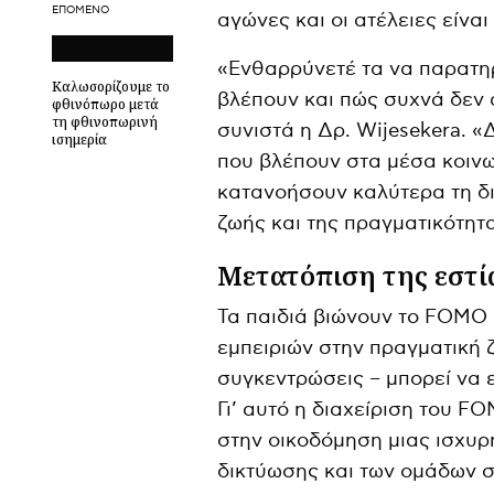
ΕΠΌΜΕΝΟ
αγώνες και οι ατέλειες είνα
«Ενθαρρύνετέ τα να παρατηρ
Καλωσορίζουμε το
βλέπουν και πώς συχνά δεν 
φθινόπωρο μετά
τη φθινοπωρινή
συνιστά η Δρ. Wijesekera. «
ισημερία
που βλέπουν στα μέσα κοινω
κατανοήσουν καλύτερα τη δ
ζωής και της πραγματικότητ
Μετατόπιση της εστί
Τα παιδιά βιώνουν το FOMO 
εμπειριών στην πραγματική 
συγκεντρώσεις – μπορεί να ε
Γι’ αυτό η διαχείριση του F
στην οικοδόμηση μιας ισχυρ
δικτύωσης και των ομάδων 