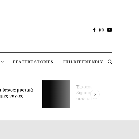
FEATURE STORIES
CHILDITFRIENDLY
Μαθήματα κολύμβηση
φτασε η στιγμή να
βρέφη και πρώιμη κι
ημιουργήσεις το ιδανικό
ανάπτυξη: τι δείχνει
αιδικό δωμάτιο;
έρευνα