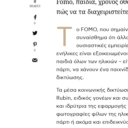
Fomo, παιδιά, χρόνος οθ
0
SHARES
πώς να τα διαχειριστείτ
0
Τ
ο FOMO, που σημαίνε
συναίσθημα ότι άλλο
ουσιαστικές εμπειρί
0
ενήλικες είναι εξοικειωμένο
παιδιά όλων των ηλικιών – ε
πάρτι, να χάνουν ένα παιχνί
δικτύωσης.
Τα μέσα κοινωνικής δικτύωση
Rubin, ειδικός γονέων και 
και ιδρύτρια της εφαρμογής
φωτογραφίες φίλων της ηλικ
πάρτι ή ακόμα και επιδεικνύ