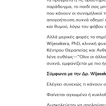
τα πράγματα ή τις δραστηριό
παράδειγμα, το παιδί σας μπ
που κάνουν οι συνομήλικοί τ
απογοήτευση συχνά οδηγεί 
και θυμού, λόγω του φόβου ό
Αλλά μερικές φορές τα σημάδ
Wijesekera, PhD, κλινική ψυχ
Κέντρου Θεραπείας και Ανθεκ
λένε ευθέως—”Όλοι οι άλλοι
συχνά, εμφανίζεται με πιο ή
Σύμφωνα με την Δρ. Wijeseke
Ελέγχει συνεχώς τι κάνουν ο
Φαίνεται αγχωμένο ή κυκλοθ
Δυσκολεύεται να απολαύσει 