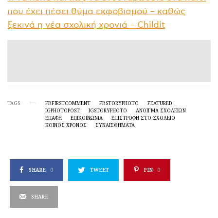
που έχει πέσει θύμα εκφοβισμού – καθώς
ξεκινά η νέα σχολική χρονιά – Childit
TAGS
FBFIRSTCOMMENT
FBSTORYPHOTO
FEATURED
IGPHOTOPOST
IGSTORYPHOTO
ΆΝΟΙΓΜΑ ΣΧΟΛΕΊΩΝ
ΕΠΑΦΗ
ΕΠΙΚΟΙΝΩΝΙΑ
ΕΠΙΣΤΡΟΦΉ ΣΤΟ ΣΧΟΛΕΊΟ
ΚΟΙΝΌΣ ΧΡΌΝΟΣ
ΣΥΝΑΙΣΘΗΜΑΤΑ
SHARE
0
TWEET
PIN
0
SHARE