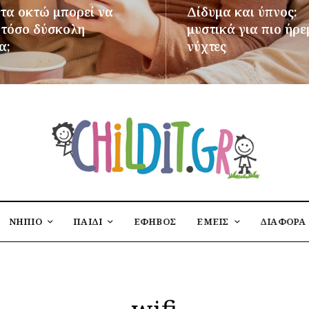
 τα οκτώ μπορεί να
Δίδυμα και ύπνος:
ι τόσο δύσκολη
μυστικά για πιο ήρε
α;
νύχτες
ΌΤΕΡΑ
ΠΕΡΙΣΣΌΤΕΡΑ
ΝΗΠΙΟ
ΠΑΙΔΙ
ΕΦΗΒΟΣ
ΕΜΕΙΣ
ΔΙΑΦΟΡΑ
wifi