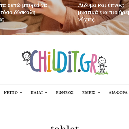
 τα οκτώ μπορεί να
Δίδυμα και ύπνος:
ι τόσο δύσκολη
μυστικά για πιο ήρε
α;
νύχτες
ΌΤΕΡΑ
ΠΕΡΙΣΣΌΤΕΡΑ
ΝΗΠΙΟ
ΠΑΙΔΙ
ΕΦΗΒΟΣ
ΕΜΕΙΣ
ΔΙΑΦΟΡΑ
tablet