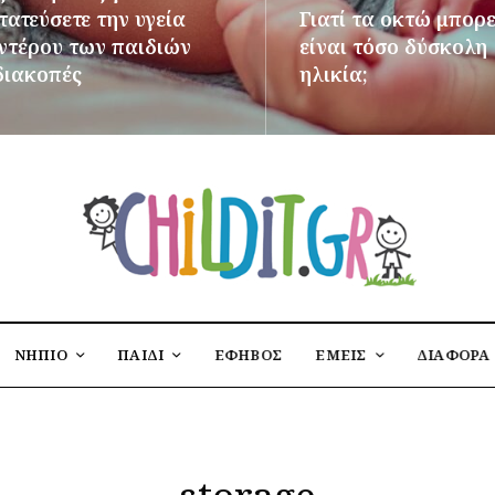
ατεύσετε την υγεία
Γιατί τα οκτώ μπορε
εντέρου των παιδιών
είναι τόσο δύσκολη
διακοπές
ηλικία;
ΌΤΕΡΑ
ΠΕΡΙΣΣΌΤΕΡΑ
ΝΗΠΙΟ
ΠΑΙΔΙ
ΕΦΗΒΟΣ
ΕΜΕΙΣ
ΔΙΑΦΟΡΑ
storage