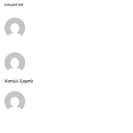
CHILDIT.GR
Ναταλί Σαμπά