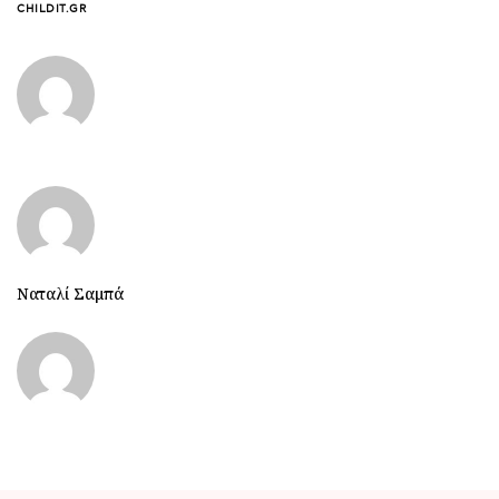
CHILDIT.GR
Ναταλί Σαμπά