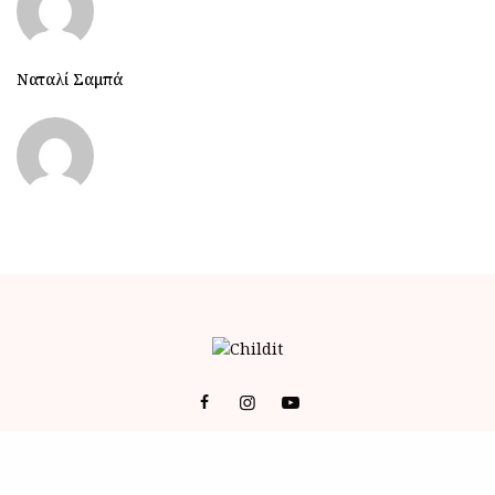
Ναταλί Σαμπά
© 2023 ALL RIGHTS RESERVED POWERED BY BRAINFOODMEDIA.
ID
-
ΕΠΙΚΟΙΝΩΝΙΑ
-
Όροι Χρήσης (Terms of Service)
-