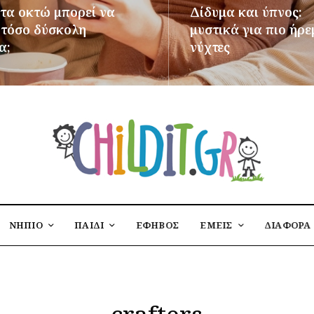
 τα οκτώ μπορεί να
Δίδυμα και ύπνος:
ι τόσο δύσκολη
μυστικά για πιο ήρε
α;
νύχτες
ΌΤΕΡΑ
ΠΕΡΙΣΣΌΤΕΡΑ
ΝΗΠΙΟ
ΠΑΙΔΙ
ΕΦΗΒΟΣ
ΕΜΕΙΣ
ΔΙΑΦΟΡΑ
crafters