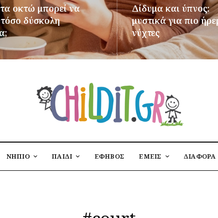
 τα οκτώ μπορεί να
Δίδυμα και ύπνος:
ι τόσο δύσκολη
μυστικά για πιο ήρε
α;
νύχτες
ΌΤΕΡΑ
ΠΕΡΙΣΣΌΤΕΡΑ
ΝΗΠΙΟ
ΠΑΙΔΙ
ΕΦΗΒΟΣ
ΕΜΕΙΣ
ΔΙΑΦΟΡΑ
#court