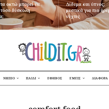
 τα οκτώ μπορεί να
Δίδυμα και ύπνος:
ι τόσο δύσκολη
μυστικά για πιο ήρε
α;
νύχτες
ΌΤΕΡΑ
ΠΕΡΙΣΣΌΤΕΡΑ
ΝΗΠΙΟ
ΠΑΙΔΙ
ΕΦΗΒΟΣ
ΕΜΕΙΣ
ΔΙΑΦΟΡΑ
comfort food