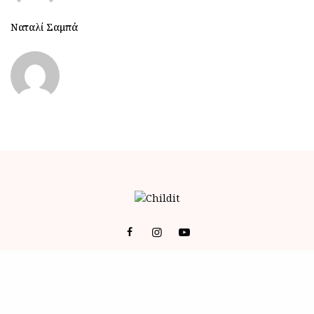
Ναταλί Σαμπά
© 2023 ALL RIGHTS RESERVED POWERED BY BRAINFOODMEDIA.
ID
-
ΕΠΙΚΟΙΝΩΝΙΑ
-
Όροι Χρήσης (Terms of Service)
-
Πολιτική Απορρήτου (Privacy Policy)