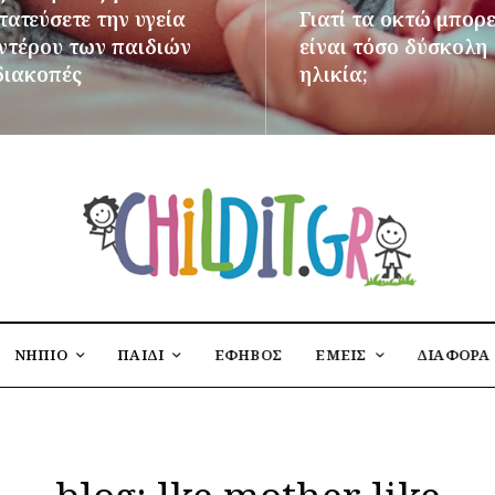
ατεύσετε την υγεία
Γιατί τα οκτώ μπορε
εντέρου των παιδιών
είναι τόσο δύσκολη
διακοπές
ηλικία;
ΌΤΕΡΑ
ΠΕΡΙΣΣΌΤΕΡΑ
ΝΗΠΙΟ
ΠΑΙΔΙ
ΕΦΗΒΟΣ
ΕΜΕΙΣ
ΔΙΑΦΟΡΑ
blog: lke mother like