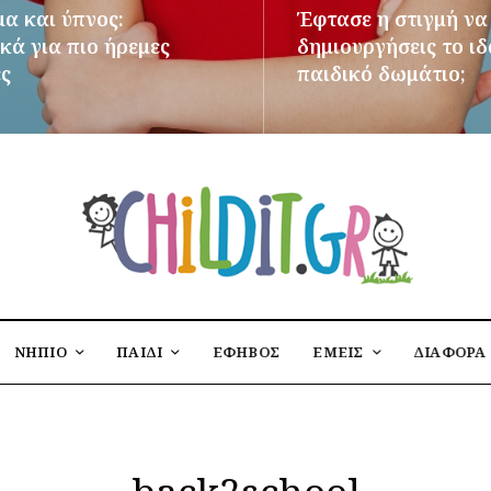
μα και ύπνος:
Έφτασε η στιγμή να
κά για πιο ήρεμες
δημιουργήσεις το ι
ες
παιδικό δωμάτιο;
ΌΤΕΡΑ
ΠΕΡΙΣΣΌΤΕΡΑ
ΝΗΠΙΟ
ΠΑΙΔΙ
ΕΦΗΒΟΣ
ΕΜΕΙΣ
ΔΙΑΦΟΡΑ
back2school