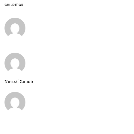
CHILDIT.GR
Ναταλί Σαμπά