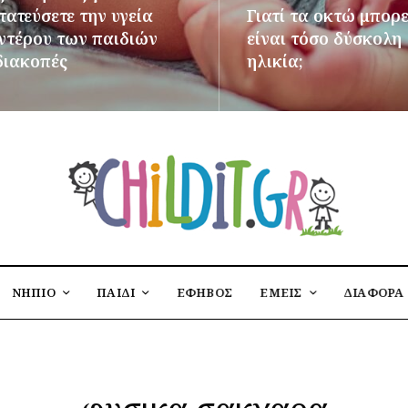
ατεύσετε την υγεία
Γιατί τα οκτώ μπορε
εντέρου των παιδιών
είναι τόσο δύσκολη
διακοπές
ηλικία;
ΌΤΕΡΑ
ΠΕΡΙΣΣΌΤΕΡΑ
ΝΗΠΙΟ
ΠΑΙΔΙ
ΕΦΗΒΟΣ
ΕΜΕΙΣ
ΔΙΑΦΟΡΑ
φυσικα σακχαρα