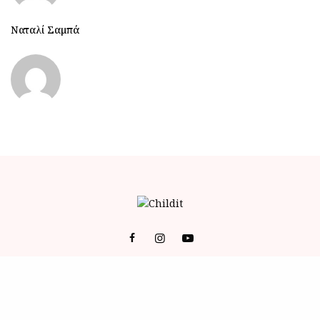
Ναταλί Σαμπά
© 2023 ALL RIGHTS RESERVED POWERED BY BRAINFOODMEDIA.
ID
-
ΕΠΙΚΟΙΝΩΝΙΑ
-
Όροι Χρήσης (Terms of Service)
-
Πολιτική Απορρήτου (Privacy Policy)