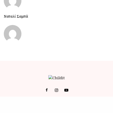
Ναταλί Σαμπά
© 2023 ALL RIGHTS RESERVED POWERED BY BRAINFOODMEDIA.
ID
-
ΕΠΙΚΟΙΝΩΝΙΑ
-
Όροι Χρήσης (Terms of Service)
-
Πολιτική Απορρήτου (Privacy Policy)