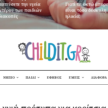
ατεύσετε την υγεία
Γιατί τα οκτώ μπορε
εντέρου των παιδιών
είναι τόσο δύσκολη
διακοπές
ηλικία;
ΌΤΕΡΑ
ΠΕΡΙΣΣΌΤΕΡΑ
ΝΗΠΙΟ
ΠΑΙΔΙ
ΕΦΗΒΟΣ
ΕΜΕΙΣ
ΔΙΑΦΟΡΑ
υγιή πρότυπα για κορίτσια