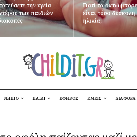
ατεύσετε την υγεία
Γιατί τα οκτώ μπορε
εντέρου των παιδιών
είναι τόσο δύσκολη
διακοπές
ηλικία;
ΌΤΕΡΑ
ΠΕΡΙΣΣΌΤΕΡΑ
ΝΗΠΙΟ
ΠΑΙΔΙ
ΕΦΗΒΟΣ
ΕΜΕΙΣ
ΔΙΑΦΟΡΑ
το οφέλη παίζοντας μαζί με