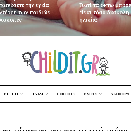
ατεύσετε την υγεία
Γιατί τα οκτώ μπορε
εντέρου των παιδιών
είναι τόσο δύσκολη
διακοπές
ηλικία;
ΌΤΕΡΑ
ΠΕΡΙΣΣΌΤΕΡΑ
ΝΗΠΙΟ
ΠΑΙΔΙ
ΕΦΗΒΟΣ
ΕΜΕΙΣ
ΔΙΑΦΟΡΑ
τι γίνεται αν το μωρό φάει