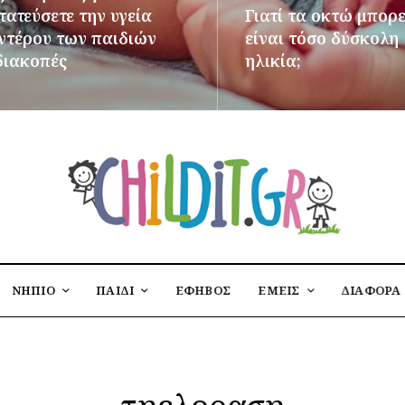
ατεύσετε την υγεία
Γιατί τα οκτώ μπορε
εντέρου των παιδιών
είναι τόσο δύσκολη
διακοπές
ηλικία;
ΌΤΕΡΑ
ΠΕΡΙΣΣΌΤΕΡΑ
ΝΗΠΙΟ
ΠΑΙΔΙ
ΕΦΗΒΟΣ
ΕΜΕΙΣ
ΔΙΑΦΟΡΑ
τηελοραση