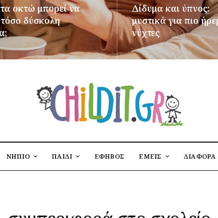
 τα οκτώ μπορεί να
Δίδυμα και ύπνος:
ι τόσο δύσκολη
μυστικά για πιο ήρε
α;
νύχτες
ΌΤΕΡΑ
ΠΕΡΙΣΣΌΤΕΡΑ
ΝΗΠΙΟ
ΠΑΙΔΙ
ΕΦΗΒΟΣ
ΕΜΕΙΣ
ΔΙΑΦΟΡΑ
συμπεριφορά στο σχολείο