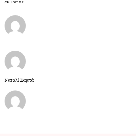
CHILDIT.GR
Ναταλί Σαμπά