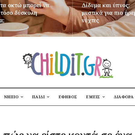
 τα οκτώ μπορεί να
Δίδυμα και ύπνος:
ι τόσο δύσκολη
μυστικά για πιο ήρε
α;
νύχτες
ΌΤΕΡΑ
ΠΕΡΙΣΣΌΤΕΡΑ
ΝΗΠΙΟ
ΠΑΙΔΙ
ΕΦΗΒΟΣ
ΕΜΕΙΣ
ΔΙΑΦΟΡΑ
πώς να είστε κοντά σε ένα