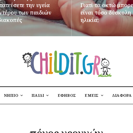
ατεύσετε την υγεία
Γιατί τα οκτώ μπορε
εντέρου των παιδιών
είναι τόσο δύσκολη
διακοπές
ηλικία;
ΌΤΕΡΑ
ΠΕΡΙΣΣΌΤΕΡΑ
ΝΗΠΙΟ
ΠΑΙΔΙ
ΕΦΗΒΟΣ
ΕΜΕΙΣ
ΔΙΑΦΟΡΑ
πόνος νεογνών