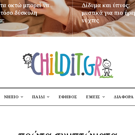
 τα οκτώ μπορεί να
Δίδυμα και ύπνος:
ι τόσο δύσκολη
μυστικά για πιο ήρε
α;
νύχτες
ΌΤΕΡΑ
ΠΕΡΙΣΣΌΤΕΡΑ
ΝΗΠΙΟ
ΠΑΙΔΙ
ΕΦΗΒΟΣ
ΕΜΕΙΣ
ΔΙΑΦΟΡΑ
πρώτα συμπτώματα