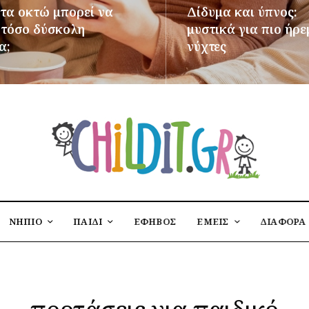
 τα οκτώ μπορεί να
Δίδυμα και ύπνος:
ι τόσο δύσκολη
μυστικά για πιο ήρε
α;
νύχτες
ΌΤΕΡΑ
ΠΕΡΙΣΣΌΤΕΡΑ
ΝΗΠΙΟ
ΠΑΙΔΙ
ΕΦΗΒΟΣ
ΕΜΕΙΣ
ΔΙΑΦΟΡΑ
προτάσεις για παιδικό