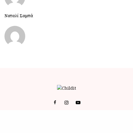
Ναταλί Σαμπά
© 2023 ALL RIGHTS RESERVED POWERED BY BRAINFOODMEDIA.
ID
-
ΕΠΙΚΟΙΝΩΝΙΑ
-
Όροι Χρήσης (Terms of Service)
-
Πολιτική Απορρήτου (Privacy Policy)