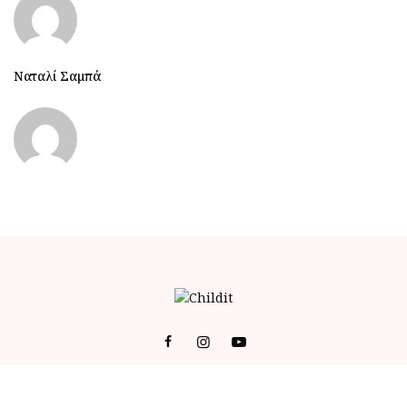
Ναταλί Σαμπά
© 2023 ALL RIGHTS RESERVED POWERED BY BRAINFOODMEDIA.
ID
-
ΕΠΙΚΟΙΝΩΝΙΑ
-
Όροι Χρήσης (Terms of Service)
-