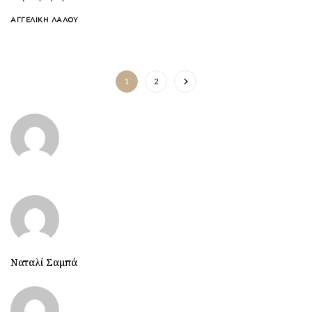
ΑΓΓΕΛΙΚΉ ΛΆΛΟΥ
1
2
Ναταλί Σαμπά