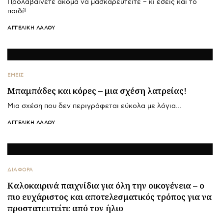
Προλαβαίνετε ακόμα να μασκαρευτείτε – κι εσείς και το
παιδί!
ΑΓΓΕΛΙΚΉ ΛΆΛΟΥ
ΕΜΕΙΣ
Μπαμπάδες και κόρες – μια σχέση λατρείας!
Μια σχέση που δεν περιγράφεται εύκολα με λόγια…
ΑΓΓΕΛΙΚΉ ΛΆΛΟΥ
ΔΙΑΦΟΡΑ
Καλοκαιρινά παιχνίδια για όλη την οικογένεια – ο
πιο ευχάριστος και αποτελεσματικός τρόπος για να
προστατευτείτε από τον ήλιο