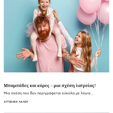
Μπαμπάδες και κόρες – μια σχέση λατρείας!
Μια σχέση που δεν περιγράφεται εύκολα με λόγια…
ΑΓΓΕΛΙΚΉ ΛΆΛΟΥ