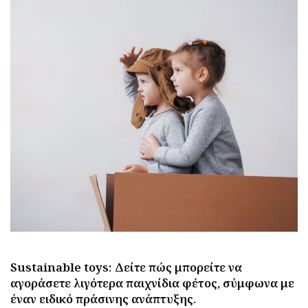
Sustainable toys: Δείτε πώς μπορείτε να
αγοράσετε λιγότερα παιχνίδια φέτος, σύμφωνα με
έναν ειδικό πράσινης ανάπτυξης.