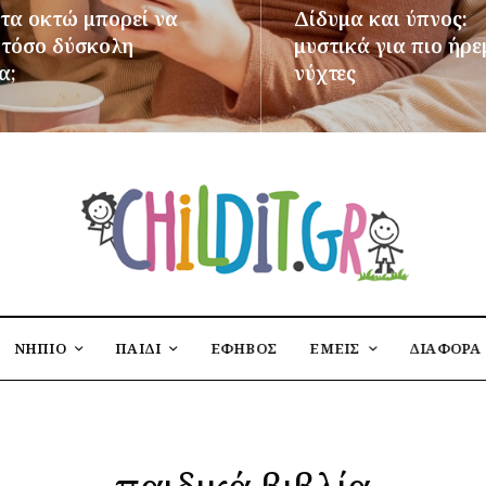
 τα οκτώ μπορεί να
Δίδυμα και ύπνος:
ι τόσο δύσκολη
μυστικά για πιο ήρε
α;
νύχτες
ΌΤΕΡΑ
ΠΕΡΙΣΣΌΤΕΡΑ
ΝΗΠΙΟ
ΠΑΙΔΙ
ΕΦΗΒΟΣ
ΕΜΕΙΣ
ΔΙΑΦΟΡΑ
παιδικά βιβλία