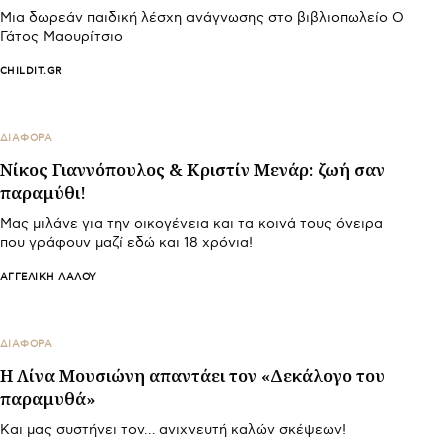
Μια δωρεάν παιδική λέσχη ανάγνωσης στο βιβλιοπωλείο Ο
Γάτος Μαουρίτσιο
CHILDIT.GR
ΔΙΑΦΟΡΑ
Νίκος Γιαννόπουλος & Κριστίν Μενάρ: ζωή σαν
παραμύθι!
Μας μιλάνε για την οικογένεια και τα κοινά τους όνειρα
που γράφουν μαζί εδώ και 18 χρόνια!
ΑΓΓΕΛΙΚΉ ΛΆΛΟΥ
ΔΙΑΦΟΡΑ
Η Λίνα Μουσιώνη απαντάει τον «Δεκάλογο του
παραμυθά»
Και μας συστήνει τον… ανιχνευτή καλών σκέψεων!