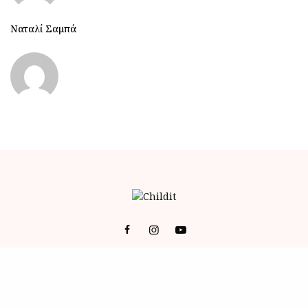
Ναταλί Σαμπά
© 2023 ALL RIGHTS RESERVED POWERED BY BRAINFOODMEDIA.
ID
-
ΕΠΙΚΟΙΝΩΝΙΑ
-
Όροι Χρήσης (Terms of Service)
-
Πολιτική Απορρήτου (Privacy Policy)