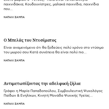
παιχνιδάκια; Κουδουνίστρες, μαλακά παιχνίδια, παιχνίδια
που…
ΝΑΤΑΛΊ ΣΑΜΠΆ
Ο Μπελάς του Ντυσίματος
Είναι αναμενόμενο ότι θα ξοδεύεις πολύ χρόνο στο ντύσιμο
του μωρού σου Κατά συνέπεια θα είναι πολύ πιο…
ΝΑΤΑΛΊ ΣΑΜΠΆ
Αντιμετωπίζοντας την αδελφική ζήλια
Γράφει η Μαρία Παπαδοπούλου, Συμβουλευτική Ψυχολόγος
Παίδων & Ενηλίκων, Κινητή Μονάδα Ψυχικής Υγείας…
ΝΑΤΑΛΊ ΣΑΜΠΆ