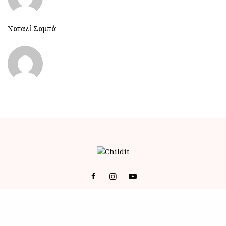
Ναταλί Σαμπά
© 2023 ALL RIGHTS RESERVED POWERED BY BRAINFOODMEDIA.
ID
-
ΕΠΙΚΟΙΝΩΝΙΑ
-
Όροι Χρήσης (Terms of Service)
-
Πολιτική Απορρήτου (Privacy Policy)