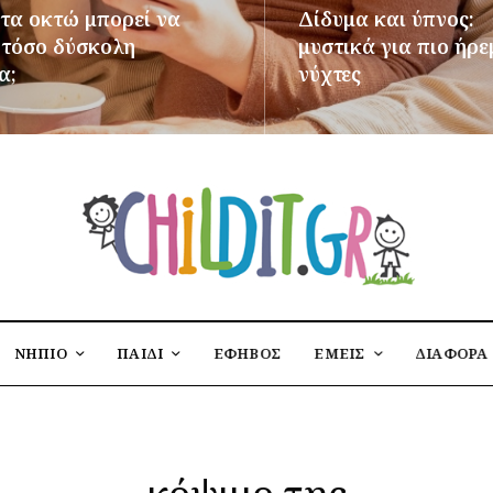
 τα οκτώ μπορεί να
Δίδυμα και ύπνος:
ι τόσο δύσκολη
μυστικά για πιο ήρε
α;
νύχτες
ΌΤΕΡΑ
ΠΕΡΙΣΣΌΤΕΡΑ
ΝΗΠΙΟ
ΠΑΙΔΙ
ΕΦΗΒΟΣ
ΕΜΕΙΣ
ΔΙΑΦΟΡΑ
κόψιμο της