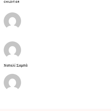
CHILDIT.GR
Ναταλί Σαμπά