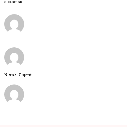
CHILDIT.GR
Ναταλί Σαμπά