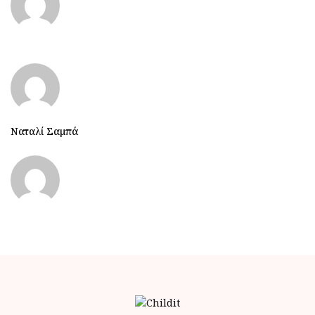
Ναταλί Σαμπά