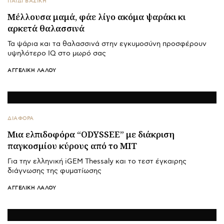
ΠΑΙΔΙ ΒΑΣΙΚΉ
Μέλλουσα μαμά, φάε λίγο ακόμα ψαράκι κι
αρκετά θαλασσινά
Τα ψάρια και τα θαλασσινά στην εγκυμοσύνη προσφέρουν
υψηλότερο IQ στο μωρό σας
ΑΓΓΕΛΙΚΉ ΛΆΛΟΥ
ΔΙΑΦΟΡΑ
Μια ελπιδοφόρα “ODYSSEE” με διάκριση
παγκοσμίου κύρους από το ΜΙΤ
Για την ελληνική iGEM Thessaly και το τεστ έγκαιρης
διάγνωσης της φυματίωσης
ΑΓΓΕΛΙΚΉ ΛΆΛΟΥ