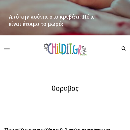
Από την κούνια στο κρεβάτι: Πότε
είναι έτοιμο το μωρό;
ΠΕΡΙΣΣΌΤΕΡΑ
θορυβος
Παιχνίδια για παιδάκια 0-3 ετών-τι πρέπει να