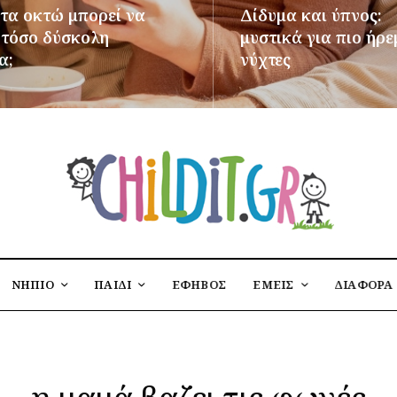
 τα οκτώ μπορεί να
Δίδυμα και ύπνος:
ι τόσο δύσκολη
μυστικά για πιο ήρε
α;
νύχτες
ΌΤΕΡΑ
ΠΕΡΙΣΣΌΤΕΡΑ
ΝΗΠΙΟ
ΠΑΙΔΙ
ΕΦΗΒΟΣ
ΕΜΕΙΣ
ΔΙΑΦΟΡΑ
η μαμά βαζει τις φωνές