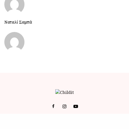
Ναταλί Σαμπά
© 2023 ALL RIGHTS RESERVED POWERED BY BRAINFOODMEDIA.
ID
-
ΕΠΙΚΟΙΝΩΝΙΑ
-
Όροι Χρήσης (Terms of Service)
-