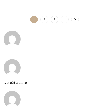
1
2
3
4
Ναταλί Σαμπά