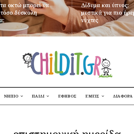
 τα οκτώ μπορεί να
Δίδυμα και ύπνος:
ι τόσο δύσκολη
μυστικά για πιο ήρε
α;
νύχτες
ΌΤΕΡΑ
ΠΕΡΙΣΣΌΤΕΡΑ
ΝΗΠΙΟ
ΠΑΙΔΙ
ΕΦΗΒΟΣ
ΕΜΕΙΣ
ΔΙΑΦΟΡΑ
επιστημονική ημερίδα