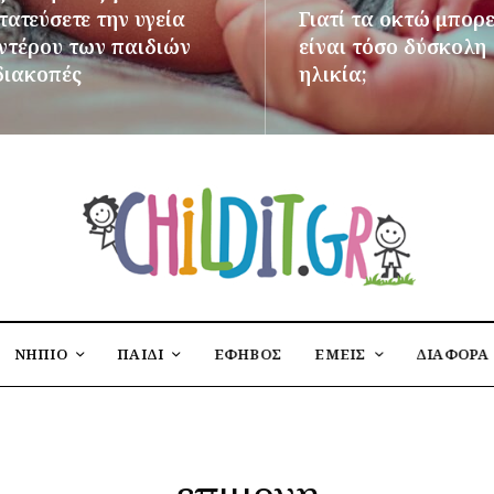
ατεύσετε την υγεία
Γιατί τα οκτώ μπορε
εντέρου των παιδιών
είναι τόσο δύσκολη
διακοπές
ηλικία;
ΌΤΕΡΑ
ΠΕΡΙΣΣΌΤΕΡΑ
ΝΗΠΙΟ
ΠΑΙΔΙ
ΕΦΗΒΟΣ
ΕΜΕΙΣ
ΔΙΑΦΟΡΑ
επιμονη